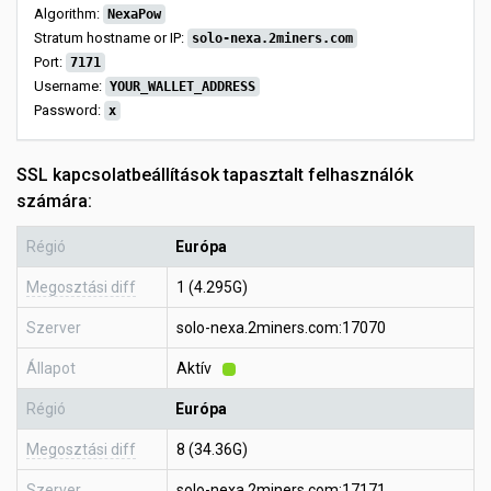
Algorithm:
NexaPow
Stratum hostname or IP:
solo-nexa.2miners.com
Port:
7171
Username:
YOUR_WALLET_ADDRESS
Password:
x
SSL kapcsolatbeállítások tapasztalt felhasználók
számára:
Régió
Európa
Megosztási diff
1 (4.295G)
Szerver
solo-nexa.2miners.com:17070
Állapot
Aktív
Régió
Európa
Megosztási diff
8 (34.36G)
Szerver
solo-nexa.2miners.com:17171