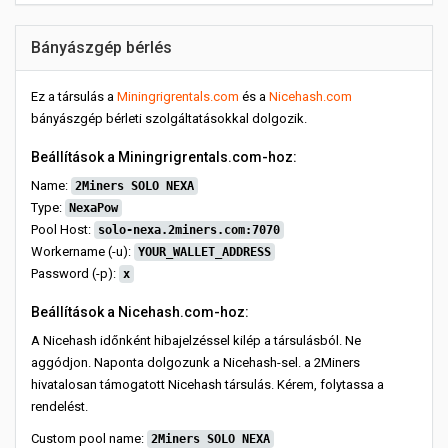
Bányászgép bérlés
Ez a társulás a
Miningrigrentals.com
és a
Nicehash.com
bányászgép bérleti szolgáltatásokkal dolgozik.
Beállítások a Miningrigrentals.com-hoz:
Name:
2Miners SOLO NEXA
Type:
NexaPow
Pool Host:
solo-nexa.2miners.com:7070
Workername (-u):
YOUR_WALLET_ADDRESS
Password (-p):
x
Beállítások a Nicehash.com-hoz:
A Nicehash időnként hibajelzéssel kilép a társulásból. Ne
aggódjon. Naponta dolgozunk a Nicehash-sel. a 2Miners
hivatalosan támogatott Nicehash társulás. Kérem, folytassa a
rendelést.
Custom pool name:
2Miners SOLO NEXA