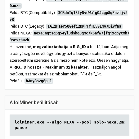
0auzc
Példa BTC (Compatibility):
3GRdnTq18LyNveWa1gQJcgp8qEnzijv5
vR
Példa BTC (Legacy):
1A1zP1eP5QGefi2DMPTfTL5SLmv7DivfNa
Példa NEXA:
nexa:nqtsq5g54yl3dshq8gmc7k6afw7jfqjxcpytmh7
9sesrhuzk
Ha szeretné,
megváltoztathatja a RIG_ID
a bat fájlban. Adja meg
a bányászgép nevét úgy, ahogy azt a bányászstatisztika oldalon
szerepeltetni szeretné. Ez a mező nem kötelező. Üresen hagyhatja.
A
RIG_ID hossza - Maximum 32 karakter
. Használjon angol
betűket, számokat és szimbólumokat , "-"-t és "_"-t.
Például:
bányászgép-1
A lolMiner beállításai:
lolMiner.exe --algo NEXA --pool solo-nexa.2miners.
pause