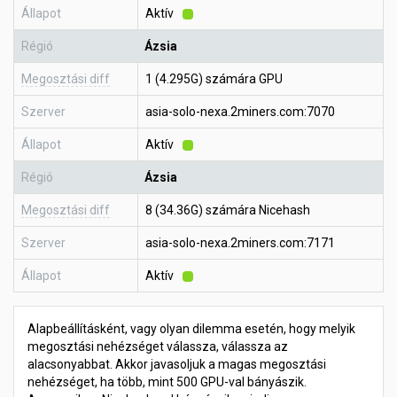
Állapot
Aktív
Régió
Ázsia
Megosztási diff
1 (4.295G) számára GPU
Szerver
asia-solo-nexa.2miners.com:7070
Állapot
Aktív
Régió
Ázsia
Megosztási diff
8 (34.36G) számára Nicehash
Szerver
asia-solo-nexa.2miners.com:7171
Állapot
Aktív
Alapbeállításként, vagy olyan dilemma esetén, hogy melyik
megosztási nehézséget válassza, válassza az
alacsonyabbat. Akkor javasoljuk a magas megosztási
nehézséget, ha több, mint 500 GPU-val bányászik.