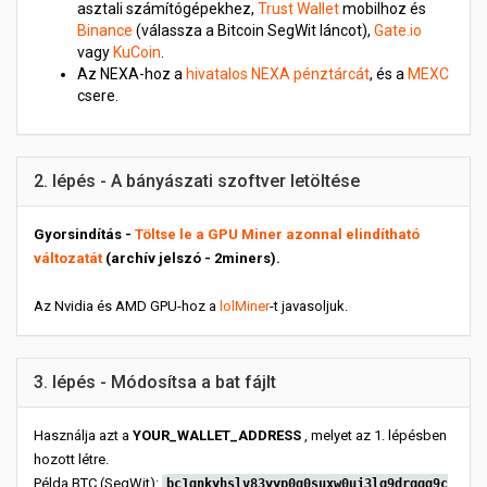
asztali számítógépekhez,
Trust Wallet
mobilhoz és
Binance
(válassza a Bitcoin SegWit láncot),
Gate.io
vagy
KuCoin
.
Az NEXA-hoz a
hivatalos NEXA pénztárcát
, és a
MEXC
csere.
2. lépés - A bányászati szoftver letöltése
Gyorsindítás -
Töltse le a GPU Miner azonnal elindítható
változatát
(archív jelszó - 2miners).
Az Nvidia és AMD GPU-hoz a
lolMiner
-t javasoljuk.
3. lépés - Módosítsa a bat fájlt
Használja azt a
YOUR_WALLET_ADDRESS
, melyet az 1. lépésben
hozott létre.
Példa BTC (SegWit):
bc1qnkyhslv83yyp0q0suxw0uj3lg9drgqq9c