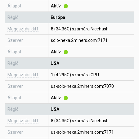
Állapot
Aktív
Régió
Európa
Megosztási diff
8 (34.36G) számára Nicehash
Szerver
solo-nexa.2miners.com:7171
Állapot
Aktív
Régió
USA
Megosztási diff
1 (4.295G) számára GPU
Szerver
us-solo-nexa.2miners.com:7070
Állapot
Aktív
Régió
USA
Megosztási diff
8 (34.36G) számára Nicehash
Szerver
us-solo-nexa.2miners.com:7171