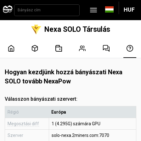
HUF
Nexa SOLO Társulás
Hogyan kezdjünk hozzá bányászati Nexa
SOLO tovább NexaPow
Válasszon bányászati szervert:
Régió
Európa
Megosztási diff
1 (4.295G) számára GPU
Szerver
solo-nexa.2miners.com:7070