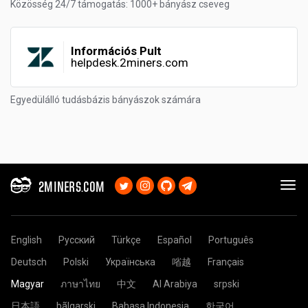
Közösség 24/7 támogatás: 1000+ bányász cseveg
Információs Pult
helpdesk.2miners.com
Egyedülálló tudásbázis bányászok számára
2MINERS.COM
English
Русский
Türkçe
Español
Português
Deutsch
Polski
Українська
㗂越
Français
Magyar
ภาษาไทย
中文
Al Arabiya
srpski
日本語
bãlgarski
Bahasa Indonesia
한국어