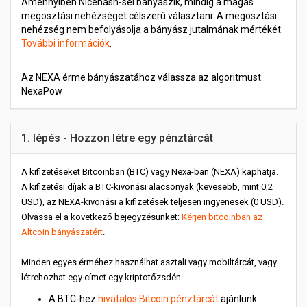
Amennyiben Nicehash-sel bányászik, mindig a magas
megosztási nehézséget célszerű választani. A megosztási
nehézség nem befolyásolja a bányász jutalmának mértékét.
További információk
.
Az NEXA érme bányászatához válassza az algoritmust:
NexaPow
1. lépés - Hozzon létre egy pénztárcát
A kifizetéseket Bitcoinban (BTC) vagy Nexa-ban (NEXA) kaphatja.
A kifizetési díjak a BTC-kivonási alacsonyak (kevesebb, mint 0,2
USD), az NEXA-kivonási a kifizetések teljesen ingyenesek (0 USD).
Olvassa el a következő bejegyzésünket:
Kérjen bitcoinban az
Altcoin bányászatért
.
Minden egyes érméhez használhat asztali vagy mobiltárcát, vagy
létrehozhat egy címet egy kriptotőzsdén.
A BTC-hez
hivatalos Bitcoin pénztárcát
ajánlunk