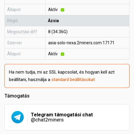
Állapot
Aktív
Régió
Ázsia
Megosztási diff
8 (34.36G)
Szerver
asia-solo-nexa.2miners.com:17171
Állapot
Aktív
Ha nem tudja, mi az SSL kapcsolat, és hogyan kell azt
beállítani, használja a
standard beállításokat
Támogatás
Telegram támogatási chat
@chat2miners