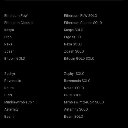
เซิร์ฟเวอร์ที่ใกล้ที่สุดกับคุณ ตำแหน่งเริ่มต้นสำหรับยุโรปคือ EU
เลือกแท่นขุดเจาะของคุณและกดปุ่มการขุด
Ethereum PoW
Ethereum PoW SOLO
Ethereum Classic
Ethereum Classic SOLO
Kaspa
Kaspa SOLO
Ergo
Ergo SOLO
เลือก กระเป๋าเงิน เหรียญ และนักขุด จากรายการแบบเลื่อนลง
Nexa
Nexa SOLO
Zcash
Zcash SOLO
Bitcoin GOLD
Bitcoin GOLD SOLO
กดปุ่ม เลือกใช้ทั้งหมด เพื่อเริ่มการขุด
Zephyr
Zephyr SOLO
Ravencoin
Ravencoin SOLO
Neurai
Neurai SOLO
GRIN
GRIN SOLO
MimbleWimbleCoin
MimbleWimbleCoin SOLO
Aeternity
Aeternity SOLO
Beam
Beam SOLO
เลือกซอฟต์แวร์การขุดที่เหมาะสม พบซอฟต์แวร์การขุดที่แนะนำ
ได้ในหน้า "
วิธีการเริ่มต้น
" สำหรับ BEAM เราขอแนะนำ Gminer
ตั้งชื่อ Flight Sheet แล้วกดปุ่ม Create Flight Sheet