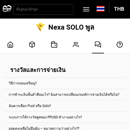
THB
Nexa SOLO พูล
รางวัลและการจ่ายเงิน
วิธีการถอนเหรียญ?
การชำระเงินขั้นต่ำคืออะไร? ฉันสามารถเปลี่ยนเกณฑ์การจ่ายเงินได้หรือไม่?
การจ่ายเงินจะถูกดำเนินการโดยอัตโนมัติทุกๆ 2 ชั่วโมง ซึ่งในการรับเงิน
คุณจะต้องถึงเกณฑ์การจ่ายเงินที่กำหนดไว้ สำหรับเหรียญส่วนใหญ่ คุณ
ฉันควรเลือก Pool หรือ Solo?
สามารถตั้งค่าได้ในแท็บ "การตั้งค่าบัญชี"
การจ่ายเงินขั้นต่ำจะแสดงในหน้าหลักของกลุ่มเหรียญทุกเหรียญ
การชำระเงินขั้นต่ำคืออะไร? ฉันสามารถเปลี่ยนเกณฑ์การจ่ายเงินได้หรือ
ตัวอย่างเช่น สำหรับกลุ่มการขุด Ethereum Classic มีการจ่ายเงินขั้นต่ำ
ระบบการให้รางวัลพูลของ PPLNS ทำงานอย่างไร?
ไม่?
เลือกพูลตามค่าเริ่มต้น
คือ 0.1 ETC
รางวัลใด ๆ ที่สะสมโดยที่อยู่สกุลเงินดิจิทัลที่กำหนด สามารถจ่ายไปยังที่อยู่
เลือก Solo ก็ต่อเมื่อคุณมี hashpower มากพอ และรู้ว่า Solo ทำงาน
ยอดคงเหลือไม่ยืนยัน – หมายความว่าอย่างไร??