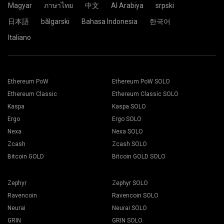
Magyar
ภาษาไทย
中文
Al Arabiya
srpski
2Miners pool.
日本語
bãlgarski
Bahasa Indonesia
한국어
Italiano
Dán địa chỉ ví của bạn vào trường Address và gõ tên vào
trường Name ở phía dưới. Sau đó, nhấn nút Create.
Chọn phần mềm đào phù hợp. Có thể tham khảo phần mềm
Chọn mỏ đào 2Miners. Khi cửa sổ pop-up xuất hiện, chọn vị
được giới thiệu trên trang "
Cách bắt đầu
". Nhấn nút Lưu
trí máy chủ gần bạn nhất. Vị trí mặc định cho châu Âu là
Đến thẻ Máy đào.
the EU.
Chọn máy đào của bạn và nhấn nút Đào.
Ethereum PoW
Ethereum PoW SOLO
Ethereum Classic
Ethereum Classic SOLO
Kaspa
Kaspa SOLO
Ergo
Ergo SOLO
Nexa
Nexa SOLO
Chọn Ví của bạn, Tiền và Máy đào từ danh sách sổ xuống.
Zcash
Zcash SOLO
Bitcoin GOLD
Bitcoin GOLD SOLO
Zephyr
Zephyr SOLO
Nhấn Áp dụng cho tất cả các nút để bắt đầu đào.
Ravencoin
Ravencoin SOLO
Neurai
Neurai SOLO
GRIN
GRIN SOLO