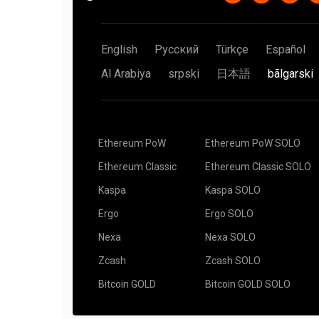
English
Русский
Türkçe
Español
Al Arabiya
srpski
日本語
bãlgarski
Ethereum PoW
Ethereum PoW SOLO
Ethereum Classic
Ethereum Classic SOLO
Kaspa
Kaspa SOLO
Ergo
Ergo SOLO
Nexa
Nexa SOLO
Zcash
Zcash SOLO
Bitcoin GOLD
Bitcoin GOLD SOLO