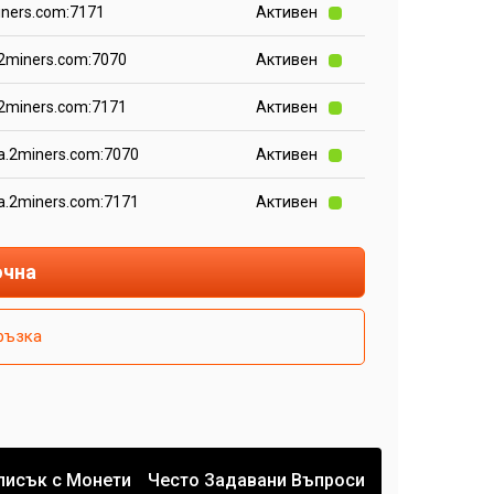
iners.com:7171
Активен
.2miners.com:7070
Активен
.2miners.com:7171
Активен
xa.2miners.com:7070
Активен
xa.2miners.com:7171
Активен
очна
ръзка
писък с Монети
Често Задавани Въпроси