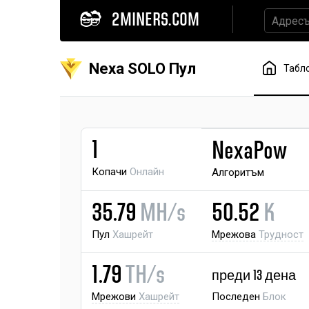
2MINERS.COM
Nexa SOLO Пул
Табл
1
NexaPow
Копачи
Онлайн
Алгоритъм
35.79
MH/s
50.52
K
Пул
Хашрейт
Мрежова
Трудност
1.79
TH/s
преди 13 дена
Мрежови
Хашрейт
Последен
Блок