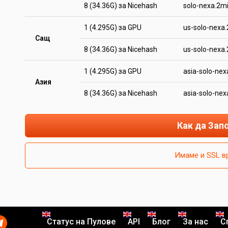
8 (34.36G) за Nicehash
solo-nexa.2m
1 (4.295G) за GPU
us-solo-nexa
Сащ
8 (34.36G) за Nicehash
us-solo-nexa
1 (4.295G) за GPU
asia-solo-ne
Азия
8 (34.36G) за Nicehash
asia-solo-ne
Как да Зап
Имаме и SSL в
Статус на Пулове
API
Блог
За нас
С