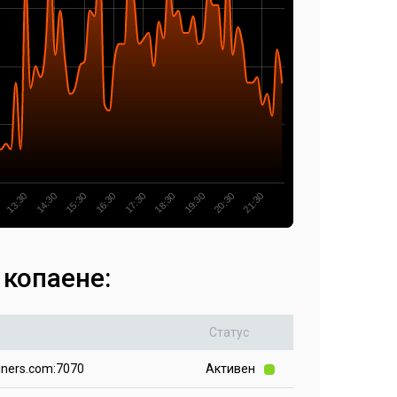
13:30
18:30
14:30
19:30
15:30
20:30
16:30
21:30
17:30
 копаене:
Статус
iners.com:7070
Активен