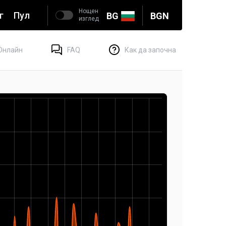
Нощен
г
Пул
BG
BGN
изглед
Онлайн
FAQ
Как да започна