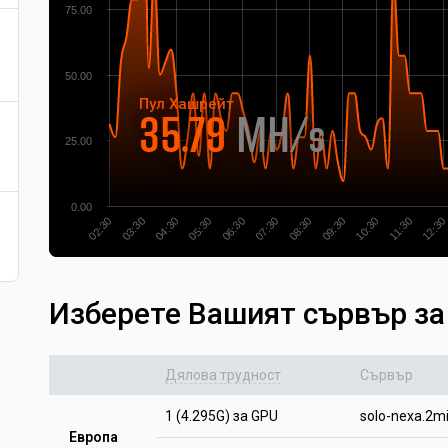
75.00
50.00
Пул
Хашрейт
35.79
MH/s
25.00
0.00
03:30
08:30
04:30
09:30
05:30
10:30
06:30
11:30
02:30
07:30
12:30
Изберете Вашият сървър за
Дялова трудност
Сървър
1 (4.295G) за GPU
solo-nexa.2m
Европа