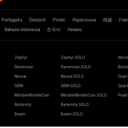
Português
Deutsch
Polski
Українська
㗂越
Fran
Bahasa Indonesia
한국어
Italiano
Zephyr
Zephyr SOLO
Nerv
Ravencoin
Ravencoin SOLO
Bitco
Neurai
Neurai SOLO
Quai
GRIN
GRIN SOLO
Quai
MimbleWimbleCoin
MimbleWimbleCoin SOLO
Pearl
Aeternity
Aeternity SOLO
Beam
Beam SOLO