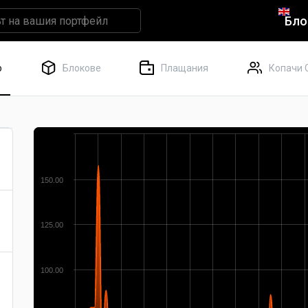
Бло
о
Блокове
Плащания
Копачи 
150.00
125.00
100.00