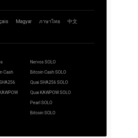
çais
Magyar
ภาษาไทย
中文
os
Nervos SOLO
in Cash
Bitcoin Cash SOLO
 SHA256
Quai SHA256 SOLO
 KAWPOW
Quai KAWPOW SOLO
Pearl SOLO
Bitcoin SOLO