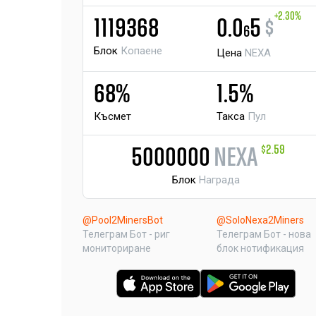
+2.30%
1119368
0.0
5
$
6
Блок
Копаене
Цена
NEXA
68%
1.5%
Късмет
Такса
Пул
$2.59
5000000
NEXA
Блок
Награда
@Pool2MinersBot
@SoloNexa2Miners
Телеграм Бот - риг
Телеграм Бот - нова
мониториране
блок нотификация