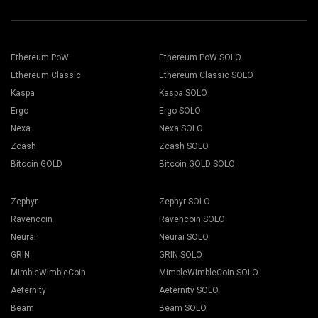
Ethereum PoW
Ethereum PoW SOLO
Ethereum Classic
Ethereum Classic SOLO
Kaspa
Kaspa SOLO
Ergo
Ergo SOLO
Nexa
Nexa SOLO
Zcash
Zcash SOLO
Bitcoin GOLD
Bitcoin GOLD SOLO
Zephyr
Zephyr SOLO
Ravencoin
Ravencoin SOLO
Neurai
Neurai SOLO
GRIN
GRIN SOLO
MimbleWimbleCoin
MimbleWimbleCoin SOLO
Aeternity
Aeternity SOLO
Beam
Beam SOLO