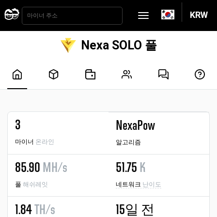
KRW
Nexa SOLO 풀
3
NexaPow
마이너
온라인
알고리즘
85.90
MH/s
51.75
K
풀
해쉬레잇
네트워크
난이도
1.84
TH/s
15일 전