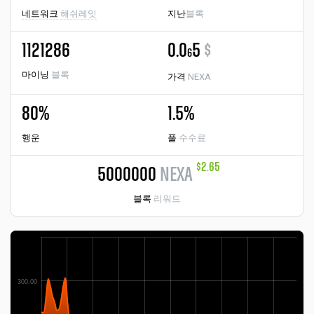
네트워크
해쉬레잇
지난
블록
1121286
0.0
5
$
6
마이닝
블록
가격
NEXA
80%
1.5%
행운
풀
수수료
$2.65
5000000
NEXA
블록
리워드
300.00