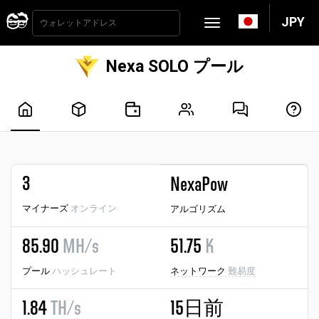
JPY
Nexa SOLO プール
3
NexaPow
マイナーズ
オンライン
アルゴリズム
85.90
MH/s
51.75
K
プール
ハッシュレート
ネットワーク
難易度
1.84
TH/s
15日前