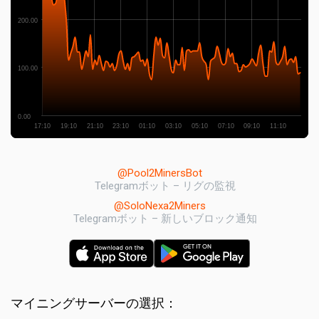
200.00
100.00
0.00
17:10
19:10
21:10
23:10
01:10
03:10
05:10
07:10
09:10
11:10
@Pool2MinersBot
Telegramボット – リグの監視
@SoloNexa2Miners
Telegramボット – 新しいブロック通知
マイニングサーバーの選択：