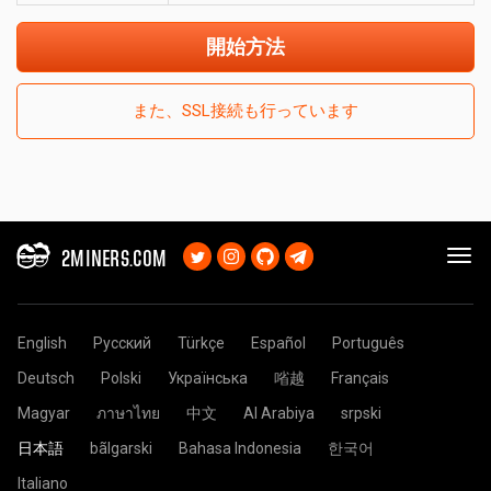
開始方法
また、SSL接続も行っています
2MINERS.COM
English
Русский
Türkçe
Español
Português
Deutsch
Polski
Українська
㗂越
Français
Magyar
ภาษาไทย
中文
Al Arabiya
srpski
日本語
bãlgarski
Bahasa Indonesia
한국어
Italiano