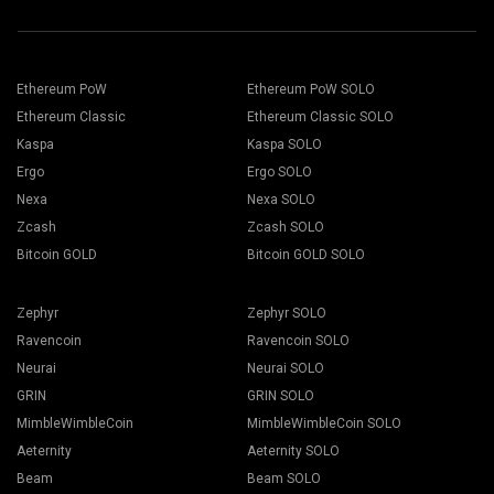
Ethereum PoW
Ethereum PoW SOLO
Ethereum Classic
Ethereum Classic SOLO
Kaspa
Kaspa SOLO
Ergo
Ergo SOLO
Nexa
Nexa SOLO
Zcash
Zcash SOLO
Bitcoin GOLD
Bitcoin GOLD SOLO
Zephyr
Zephyr SOLO
Ravencoin
Ravencoin SOLO
Neurai
Neurai SOLO
GRIN
GRIN SOLO
MimbleWimbleCoin
MimbleWimbleCoin SOLO
Aeternity
Aeternity SOLO
Beam
Beam SOLO