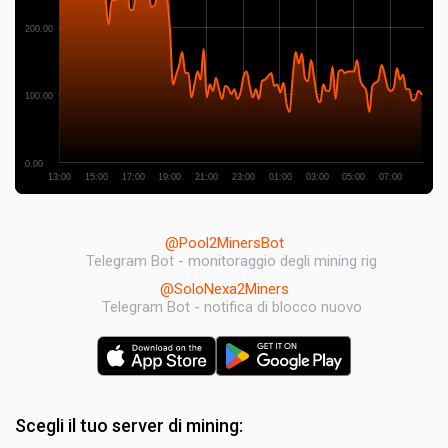
200.00
100.00
0.00
13:00
15:00
17:00
19:00
21:00
23:00
01:00
03:00
05:00
07:00
@Pool2MinersBot
Telegram Bot - monitoraggio degli mining rig
@SoloNexa2Miners
Telegram Bot - notifica di blocco nuovo
Scegli il tuo server di mining: