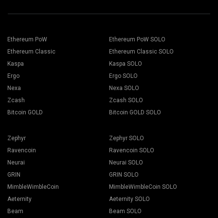
Ethereum PoW
Ethereum PoW SOLO
Ethereum Classic
Ethereum Classic SOLO
Kaspa
Kaspa SOLO
Ergo
Ergo SOLO
Nexa
Nexa SOLO
Zcash
Zcash SOLO
Bitcoin GOLD
Bitcoin GOLD SOLO
Zephyr
Zephyr SOLO
Ravencoin
Ravencoin SOLO
Neurai
Neurai SOLO
GRIN
GRIN SOLO
MimbleWimbleCoin
MimbleWimbleCoin SOLO
Aeternity
Aeternity SOLO
Beam
Beam SOLO