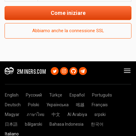
Come iniziare
Abbiamo anche la connessione SSL
2MINERS.COM
English
Русский
Türkçe
Español
Português
Deutsch
Polski
Українська
㗂越
Français
Magyar
ภาษาไทย
中文
Al Arabiya
srpski
日本語
bãlgarski
Bahasa Indonesia
한국어
Italiano