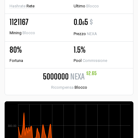
Hashrate
Rete
Ultimo
Blocco
1121167
0.0
5
$
6
Mining
Blocco
Prezzo
NEXA
80%
1.5%
Fortuna
Pool
Commissione
$2.65
5000000
NEXA
Ricompensa
Blocco
300.00