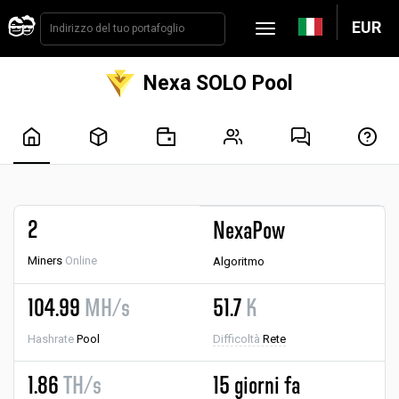
EUR
Nexa SOLO Pool
2
NexaPow
Miners
Online
Algoritmo
104.99
MH/s
51.7
K
Hashrate
Pool
Difficoltà
Rete
1.86
TH/s
15 giorni fa