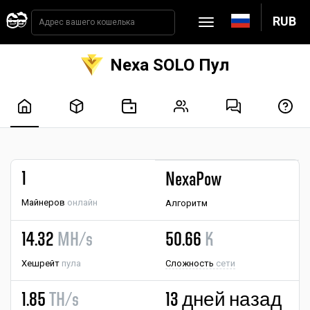
RUB
Nexa SOLO Пул
1
NexaPow
Майнеров
онлайн
Алгоритм
14.32
MH/s
50.66
K
Хешрейт
пула
Сложность
сети
1.85
TH/s
13 дней назад