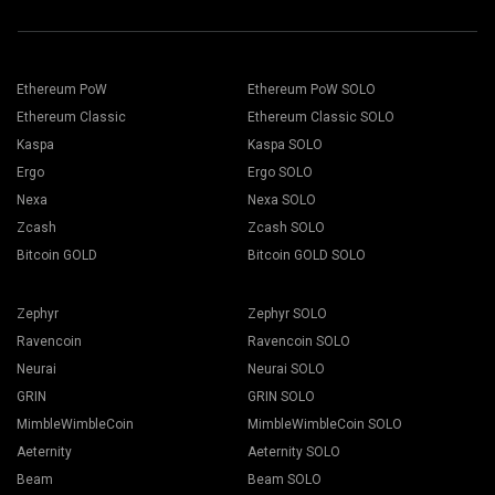
Ethereum PoW
Ethereum PoW SOLO
Ethereum Classic
Ethereum Classic SOLO
Kaspa
Kaspa SOLO
Ergo
Ergo SOLO
Nexa
Nexa SOLO
Zcash
Zcash SOLO
Bitcoin GOLD
Bitcoin GOLD SOLO
Zephyr
Zephyr SOLO
Ravencoin
Ravencoin SOLO
Neurai
Neurai SOLO
GRIN
GRIN SOLO
MimbleWimbleCoin
MimbleWimbleCoin SOLO
Aeternity
Aeternity SOLO
Beam
Beam SOLO