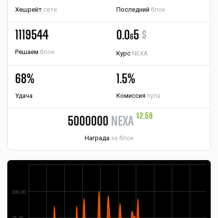
Хешрейт
сети
Последний
блок
1119544
0.0
5
$
6
Решаем
блок
Курс
NEXA
68%
1.5%
Удача
Комиссия
пула
$2.59
5000000
NEXA
Награда
за блок
100.00