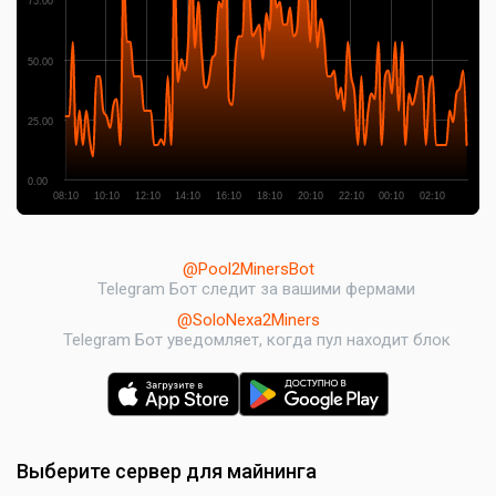
75.00
50.00
25.00
0.00
08:10
10:10
12:10
14:10
16:10
18:10
20:10
22:10
00:10
02:10
@Pool2MinersBot
Telegram Бот следит за вашими фермами
@SoloNexa2Miners
Telegram Бот уведомляет, когда пул находит блок
Выберите сервер для майнинга