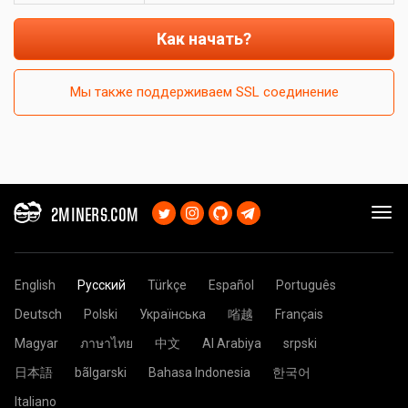
Как начать?
Мы также поддерживаем SSL соединение
2MINERS.COM
English
Русский
Türkçe
Español
Português
Deutsch
Polski
Українська
㗂越
Français
Magyar
ภาษาไทย
中文
Al Arabiya
srpski
日本語
bãlgarski
Bahasa Indonesia
한국어
Italiano